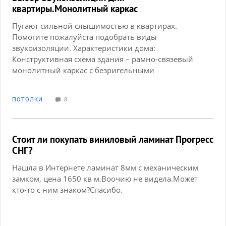
квартиры.Монолитный каркас
Пугают сильной слышимостью в квартирах.
Помогите пожалуйста подобрать виды
звукоизоляции. Характеристики дома:
Конструктивная схема здания – рамно-связевый
монолитный каркас с безригельными
перекрытиями.Наружные стены (заполнение
каркаса) – из блоков на ячеистом бетоне D500,
ПОТОЛКИ
8
F35-2 по ГОСТ 31360-2007, толщиной 300 мм;
Внутренние стены – из блоков на ячеистом бетоне
D500 по ГОСТ 31360-2007, толщиной 300 и 200
мм.Перекрытия и покрытия – монолитные ж/
Стоит ли покупать виниловый ламинат Прогресс
бетонные толщиной 200 мм, бетон класса В25,
СНГ?
арматура класса А400 ГОСТ 5781-82*. хотелось бы
Нашла в Интернете ламинат 8мм с механическим
узнать, если кто то сталкивался с такими типами
замком, цена 1650 кв м.Воочию не видела.Может
домов, как лучше и чем произвести
кто-то с ним знаком?Спасибо.
звукоизоляцию. В идеале хотелось бы совместить
звукоизоляцию с натяжными потолками. буду
очень благодарна за любую информацию. спасибо