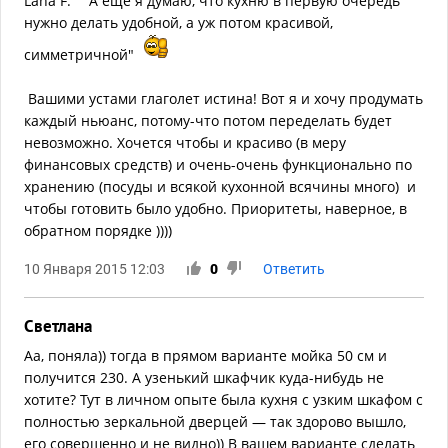
Lana F: "А еще я думаю, что кухню в первую очередь
нужно делать удобной, а уж потом красивой,
симметричной"
Вашими устами глаголет истина! Вот я и хочу продумать
каждый ньюанс, потому-что потом переделать будет
невозможно. Хочется чтобы и красиво (в меру
финансовых средств) и очень-очень функционально по
хранению (посуды и всякой кухонной всячины много) и
чтобы готовить было удобно. Приоритеты, наверное, в
обратном порядке ))))
10 Января 2015 12:03
0
Ответить
Светлана
Аа, поняла)) тогда в прямом варианте мойка 50 см и
получится 230. А узенький шкафчик куда-нибудь не
хотите? Тут в личном опыте была кухня с узким шкафом с
полностью зеркальной дверцей — так здорово вышло,
его совершенно и не видно)) В вашем варианте сделать