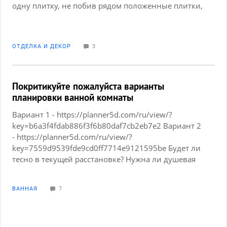
одну плитку, не побив рядом положенные плитки,
в целью спрятать провод с глаз долой.
ОТДЕЛКА И ДЕКОР
3
Покритикуйте пожалуйста варианты
планировки ванной комнаты
Вариант 1 - https://planner5d.com/ru/view/?
key=b6a3f4fdab886f3f6b80daf7cb2eb7e2 Вариант 2
- https://planner5d.com/ru/view/?
key=7559d9539fde9cd0ff7714e9121595be Будет ли
тесно в текущей расстановке? Нужна ли душевая
на такой площади если в санузле будет ванная?
Удобна ли душевая если она будет 80x80? Как
ВАННАЯ
7
считаете оставить стиральную и сушильную
машину в ванной или разместить в гардеробной
(подводка канализации и водопровода есть и там
и там)? Заранее благодарен за все комментарии