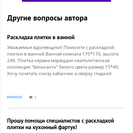
Другие вопросы автора
Раскладка плитки в ванной
Уважаемые вдолевщики! Помогите с раскладкой
плитки в ванной.Ванная комната 170*170, высота
248. Плитка керама марацции неаполитанская
коллекция "Бельканто" белого цвета размер 15*40.
Хочу сочетать снизу кабанчик а сверху гладкий
кирпичик, разделив мозаичным декором цвета
морской волны и ванну закрыть той же мозаикой.
Проект примитивный, конечно, но хотела понять -
ВАННАЯ
2
не слишком ли много подрезки получается? И
будет ли смотреться три вида плитки в таком
маленьком помещении? И еще вопрос на какой
высоте делать поперечный мозаичный декор- на
Прошу помощи специалистов с раскладкой
рисунке получается на уровне 90 см. от пола - не
плитки на кухонный фартук!
низко ли?