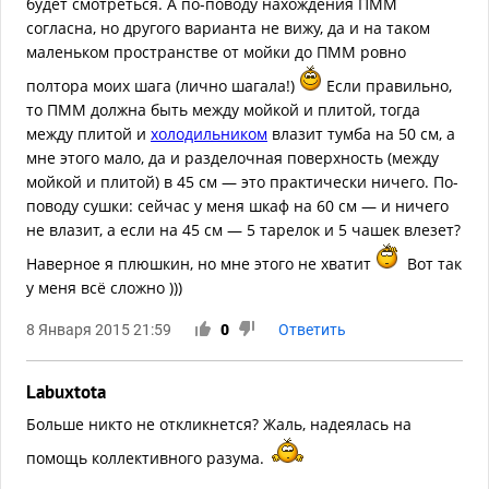
будет смотреться. А по-поводу нахождения ПММ
согласна, но другого варианта не вижу, да и на таком
маленьком пространстве от мойки до ПММ ровно
полтора моих шага (лично шагала!)
Если правильно,
то ПММ должна быть между мойкой и плитой, тогда
между плитой и
холодильником
влазит тумба на 50 см, а
мне этого мало, да и разделочная поверхность (между
мойкой и плитой) в 45 см — это практически ничего. По-
поводу сушки: сейчас у меня шкаф на 60 см — и ничего
не влазит, а если на 45 см — 5 тарелок и 5 чашек влезет?
Наверное я плюшкин, но мне этого не хватит
Вот так
у меня всё сложно )))
8 Января 2015 21:59
0
Ответить
Labuxtota
Больше никто не откликнется? Жаль, надеялась на
помощь коллективного разума.