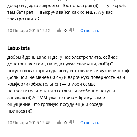
добор и дырка закроется. Эх, понастроят))) — тут короб,
там батарея — выкручивайся как хочешь. А у вас
электро плита?
10 Января 2015 12:12
0
Ответить
Labuxtota
Добрый день Lana F! Да, у нас электроплита, сейчас
допотопная стоит, наводит ужас своим видом!))) С
покупкой кух.гарнитура хочу встриваемый духовой шкаф
(большой, не менее 60 см) и варочную поверность на 4
комфорки (обязательно!!) — в моей семье
непростительно много готовят и особенно пекут и
запекают))) А ПММ уже по ночам брежу, такое
ощущение, что грязную посуду еще и соседи
приносят))))
10 Января 2015 12:45
0
Ответить