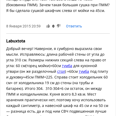
(боковинка ПММ). Зачем такая большая сушка при ПММ?
Я бы сделала сушкой шкафчик слева от мойки на 45см.
8 Января 2015 20:59
0
Ответить
Labuxtota
Добрый вечер! Наверное, я сумбурно выразила свои
мысли. Исправляюсь: длина рабочей стены от угла до
угла 310 см. Размеры нижних секций слева на право от
угла: 60 см(торец мойки)+60см
тумба
для кухонной
утвари (он же разделочный
стол
) +60см
тумба
под плиту
и духовку+45см ПММ=225. Справа стоит холодильник 60
см+ от холодильника 19 см до стены (на трубы и
батарею). Итого 304. 310-304=6 см остаток, он между
ПММ и холодильником. Кухня всего 8,3 кв.м. Мест
хранения практически нет, поэтому хочу использовать
каждый сантиметр, а навесной шкаф на 45 см и на 50 см
— разница есть, да и под ним СВЧ подвешенная лучше