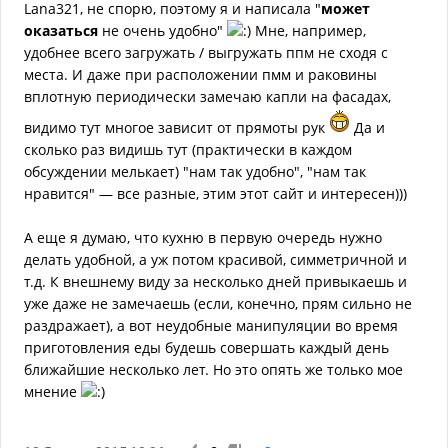
Lana321, не спорю, поэтому я и написала "
может
оказаться
не очень удобно"
Мне, например,
удобнее всего загружать / выгружать ппм не сходя с
места. И даже при расположении пмм и раковины
вплотную периодически замечаю капли на фасадах,
видимо тут многое зависит от прямоты рук
Да и
сколько раз видишь тут (практически в каждом
обсуждении мелькает) "нам так удобно", "нам так
нравится" — все разные, этим этот сайт и интересен)))
А еще я думаю, что кухню в первую очередь нужно
делать удобной, а уж потом красивой, симметричной и
т.д. К внешнему виду за несколько дней привыкаешь и
уже даже не замечаешь (если, конечно, прям сильно не
раздражает), а вот неудобные манипуляции во время
приготовления еды будешь совершать каждый день
ближайшие несколько лет. Но это опять же только мое
мнение