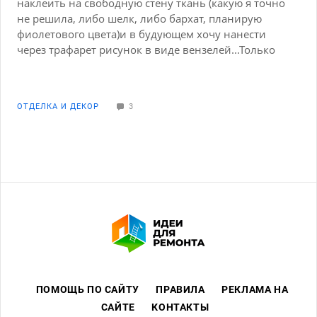
наклеить на свободную стену ткань (какую я точно
не решила, либо шелк, либо бархат, планирую
фиолетового цвета)и в будующем хочу нанести
через трафарет рисунок в виде вензелей...Только
возник вопрос как это все осуществить? Где и
какую ткань купить, и как и на что прикрепить на
стену? Помогите
ОТДЕЛКА И ДЕКОР
3
ПОМОЩЬ ПО САЙТУ
ПРАВИЛА
РЕКЛАМА НА
САЙТЕ
КОНТАКТЫ