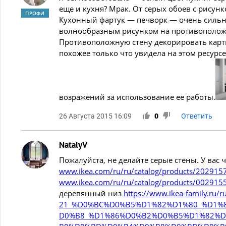
еще и кухня? Мрак. От серых обоев с рисунк
ПРОФИ
Кухонный фартук — печворк — очень сил
волнообразным
рисунком на противоположн
Противоположную стену декорировать карти
похожее только что увидела на этом ресурсе
возражений за использование ее работы.
26 Августа 2015 16:09
0
Ответить
NatalyV
Пожалуйста, не делайте серые стены. У вас 
www.ikea.com/ru/ru/catalog/products/202915
www.ikea.com/ru/ru/catalog/products/00291
деревянный низ
https://www.ikea-family.ru/r
21_%D0%BC%D0%B5%D1%82%D1%80_%D1%
D0%B8_%D1%86%D0%B2%D0%B5%D1%82%D