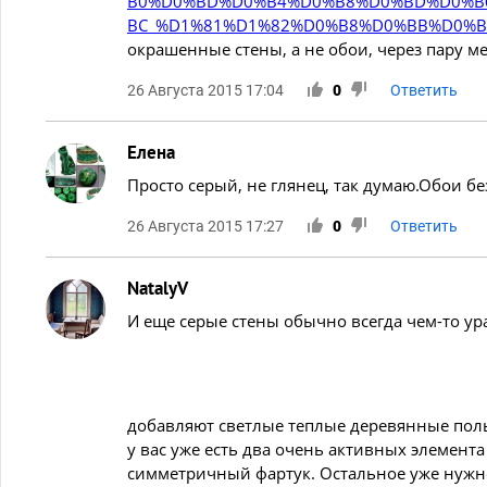
B0%D0%BD%D0%B4%D0%B8%D0%BD%D0%B
BC_%D1%81%D1%82%D0%B8%D0%BB%D0%B
окрашенные стены, а не обои, через пару м
26 Августа 2015 17:04
0
Ответить
Елена
Просто серый, не глянец, так думаю.Обои б
26 Августа 2015 17:27
0
Ответить
NatalyV
И еще серые стены обычно всегда чем-то ур
добавляют светлые теплые деревянные полы
у вас уже есть два очень активных элемент
симметричный фартук. Остальное уже нужн