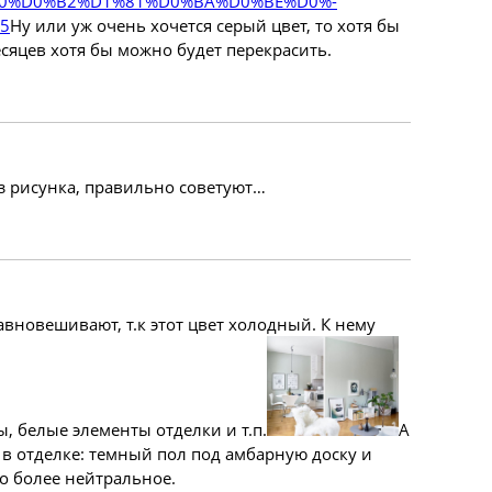
0%D0%B2%D1%81%D0%BA%D0%BE%D0%­
5
Ну или уж очень хочется серый цвет, то хотя бы
есяцев хотя бы можно будет перекрасить.
ез рисунка, правильно советуют…
авновешивают, т.к этот цвет холодный. К нему
, белые элементы отделки и т.п.
А
а в отделке: темный пол под амбарную доску и
о более нейтральное.