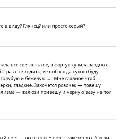
е в виду? Глянец? или просто серый?
ала все светленькое, а фартук купила заодно с
 2 раза не ходить, и чтоб когда кухню буду
голубую и бежевую..... Мне главное чтоб
верки, гладкие. Захочется розочек — повешу
мализма — жалюзи привешу и черную вазу на пол
ый цвет — все стены + пол — уже много. А если