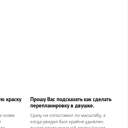
ю краску
Прошу Вас подсказать как сделать
перепланировку в двушке.
е хозяи
Сразу не сопоставил по масштабу, а
ю
когда увидел был крайне удивлен.
ите
туалет возле входной двери (зашел