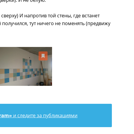
дверки). И не белую.
 сверху) И напротив той стены, где встанет
ой получился, тут ничего не поменять (предвижу
gram»
и следите за публикациями