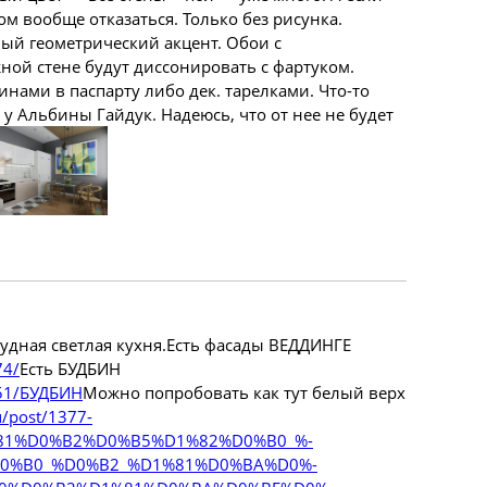
ом вообще отказаться. Только без рисунка.
ьный
геометрический
акцент. Обои с
ой стене будут диссонировать с фартуком.
нами в паспарту либо дек. тарелками. Что-то
 у Альбины Гайдук. Надеюсь, что от нее не будет
чудная светлая кухня.Есть фасады ВЕДДИНГЕ
74/
Есть БУДБИН
551/БУДБИН
Можно попробовать как тут белый верх
u/post/1377-
81%D0%B2%D0%B5%D1%82%D0%B0_%­
0%B0_%D0%B2_%D1%81%D0%BA%D0%­