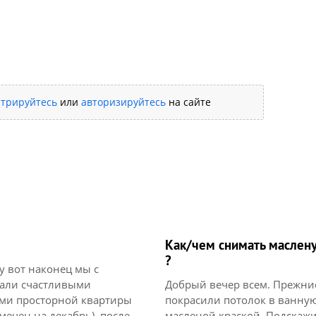
стрируйтесь
или
авторизируйтесь
на сайте
Как/чем снимать маслену
?
Ну вот наконец мы с
тали счастливыми
Добрый вечер всем. Прежни
ми просторной квартиры
покрасили потолок в ванну
мечен на декабрь), после
масленой краской. Подскаж