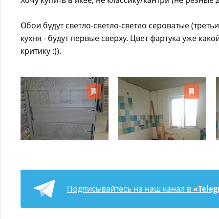
Хочу купить в икее, не классику/кантри (не резные 
Обои будут светло-светло-светло сероватые (третьи
кухня - будут первые сверху. Цвет фартука уже как
критику :)).
Подписывайтесь на наш канал в
«Tele