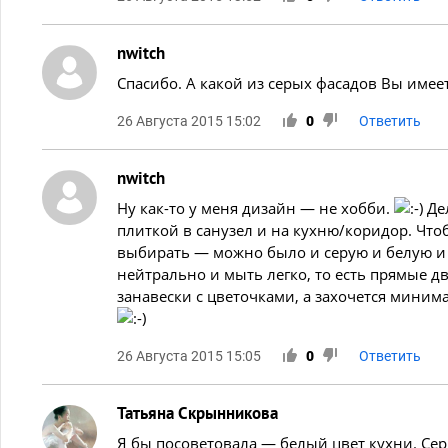
nwitch
Спасибо. А какой из серых фасадов Вы имеет
26 Августа 2015 15:02
0
Ответить
nwitch
Ну как-то у меня дизайн — не хобби.
Дел
плиткой в санузел и на кухню/коридор. Чтоб
выбирать — можно было и серую и белую и 
нейтрально и мыть легко, то есть прямые д
занавески с цветочками, а захочется мини
26 Августа 2015 15:05
0
Ответить
Татьяна Скрынникова
Я бы посоветовала — белый цвет кухни. Сер