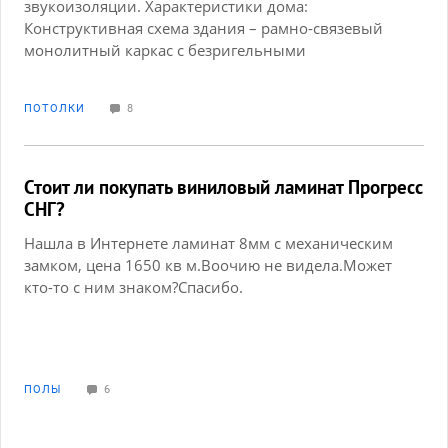
звукоизоляции. Характеристики дома:
Конструктивная схема здания – рамно-связевый
монолитный каркас с безригельными
перекрытиями.Наружные стены (заполнение
каркаса) – из блоков на ячеистом бетоне D500,
ПОТОЛКИ
8
F35-2 по ГОСТ 31360-2007, толщиной 300 мм;
Внутренние стены – из блоков на ячеистом бетоне
D500 по ГОСТ 31360-2007, толщиной 300 и 200
мм.Перекрытия и покрытия – монолитные ж/
Стоит ли покупать виниловый ламинат Прогресс
бетонные толщиной 200 мм, бетон класса В25,
СНГ?
арматура класса А400 ГОСТ 5781-82*. хотелось бы
Нашла в Интернете ламинат 8мм с механическим
узнать, если кто то сталкивался с такими типами
замком, цена 1650 кв м.Воочию не видела.Может
домов, как лучше и чем произвести
кто-то с ним знаком?Спасибо.
звукоизоляцию. В идеале хотелось бы совместить
звукоизоляцию с натяжными потолками. буду
очень благодарна за любую информацию. спасибо
ПОЛЫ
6