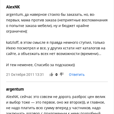
AlexNK
argentum, да наверное стоило бы заказать, но, во-
первых, мама против заказа (неприятные воспоминания
о попытке заказа мебели), ну и бюджет крайне
ограничен((
katzloff, в этом смысле я правда немного ступил, только
Икею посмотрел и все, у других кстати нет каталогов на
сайте, а объезжать всех нет возможности (времени)...
И тем неменее, Спасибо за подсказки))
21 Октября 2011 13:31
0
Ответить
argentum
AlexNK, сейчас это совсем не дорого, разброс цен велик
и выбор тоже — это первое, оно же второе))), и главное,
не надо платить всю сумму вперед у частников, надо
заключать договор с приложеным к нему подробный