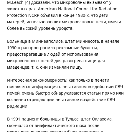
M.Leach [4] доказали, что микроволны вызывают у
животных рак. American National Council for Radiation
Protection NCRP объявил в конце 1980-х, что дети
матерей, использовавших микроволновые печи, имели
более высокий уровень уродств.
Больница в Миннеаполисе, штат Миннесота, в начале
1990-х распространила рекламные буклеты,
предостерегавшие людей от использования
микроволновых печей для разогрева пищи для
младенцев, т. к. они изменяли пищу.
Интересная закономерность: как только в печати
появляется информация о негативном воздействии СВЧ
печей, очень быстро обнаруживаются статьи прямо или
косвенно отрицающие негативное воздействие СВЧ
радиации.
В 1991 пациент больницы в Тульсе, штат Оклахома,
скончался от анафилактического шока после
переливания крови, которая была подогрета в