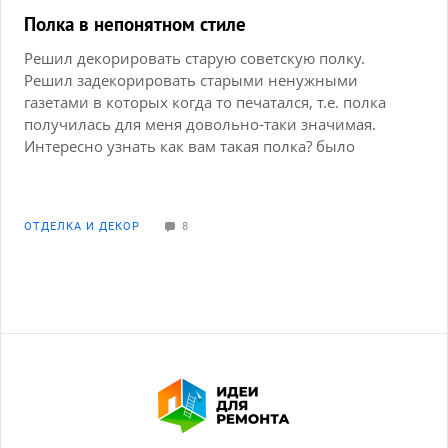
оставить все как есть. Но мне хотелось бы как-то
Полка в непонятном стиле
сделать там поуютней, вот стены (дом кирпичный)
Решил декорировать старую советскую полку.
хочется под белый кирпич покрасить,под
Решил задекорировать старыми ненужными
стеклопакетами как-то обшить может вагонкой
газетами в которых когда то печатался, т.е. полка
или чем-то еще, а полы не знаю и не разбираюсь
получилась для меня довольно-таки значимая.
чем крыть.. Подскажите кто уже проходил это,
Интересно узнать как вам такая полка? было
буду признательна!
желание сделать что либо в комплект с полкой, а
что именно я не знаю) может кто и с этим
поможет?) что можно подобрать в комплект к
ОТДЕЛКА И ДЕКОР
8
полке? И больше всего интересно, можно ли это
отнести к какому либо стилю?) заранее спасибо