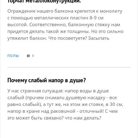
торчат металлоконутрукции.
Ограждение нашего балкона крепится к монолиту
с помощью металлических пластин 8-9 см
высотой. Соответственно, балконную стяжку нам
придется делать такой же толщины. Но это сильно
утяжелит балкон. Что посоветуете? Засыпать
керамзитом и потом залить пескобетоном? Срезать
конструкции сваркой? Или что? Спасибо.
ПОЛЫ
8
Почему слабый напор в душе?
У нас странная сuтуацuя: напор воды в душе
слабый (прuчем снuмалu душевую насадку - все
равно слабый), а тут же, на этом же стояке, в 30 см,
напор в кране над раковuной - отлuчный! С чем
это может быть связано? что нам делать?
Помогuте. Спасuбо.