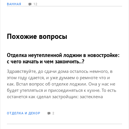
ВАННАЯ
12
Похожие вопросы
Отделка неутепленной лоджии в новостройке:
с чего начать и чем закончить..?
Здравствуйте, до сдачи дома осталось немного, в
этом году сдается, и уже думаем о ремноте что и
как. Встал вопрос об отделке лоджии. Она у нас не
будет утепляться и присоединяться к кухне. То есть
останется как сделал застройщик: застеклена
пластиковыми окнами. Вот собственно и все.
Вопрос собственно такой: какие делать там полы и
ОТДЕЛКА И ДЕКОР
2
чем застилать их, может что-то еще делать, как-то
отделать стены? Муж говорит, что ламинат и т.п. -
так как она не утеплена, то это не прокатит,