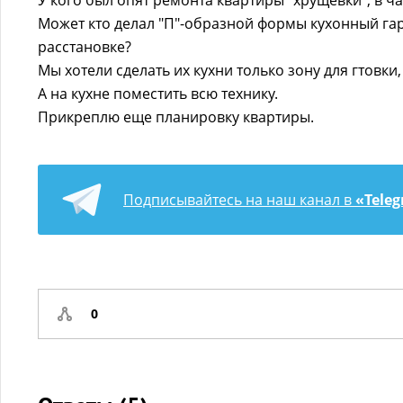
У кого был опят ремонта квартиры "хрущевки", в ча
Может кто делал "П"-образной формы кухонный га
расстановке?
Мы хотели сделать их кухни только зону для гтовки
А на кухне поместить всю технику.
Прикреплю еще планировку квартиры.
Подписывайтесь на наш канал в
«Tele
0