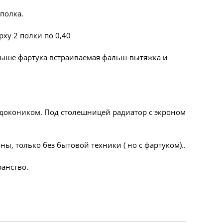
полка.
рху 2 полки по 0,40
выше фартука встраиваемая фальш-вытяжка и
одокоником. Под столешницей радиатор с экроном
ы, только без бытовой техники ( но с фартуком)..
ранство.