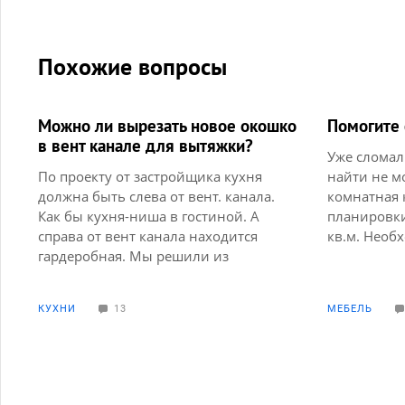
Похожие вопросы
Можно ли вырезать новое окошко
Помогите 
в вент канале для вытяжки?
Уже сломал
По проекту от застройщика кухня
найти не м
должна быть слева от вент. канала.
комнатная 
Как бы кухня-ниша в гостиной. А
планировк
справа от вент канала находится
кв.м. Необ
гардеробная. Мы решили из
детскую ком
гардеробной сделать кухню. А вент
Спальню в 
отверстие остается получается в
Думали объ
КУХНИ
13
МЕБЕЛЬ
гостиной. Можем мы на
кухней, но 
противоположной стороне вент
пожелание 
канала вырезать новое отверстие? И
рабочее ме
что сделать со старым? Оставить с
Возможно г
решеткой? Или вообще замуровать?
планировки