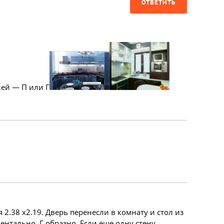
ОТВЕТИТЬ
ней — П или Г
 2.38 х2.19. Дверь перенесли в комнату и стол из
ентально, Г образно. Если еще одну стену