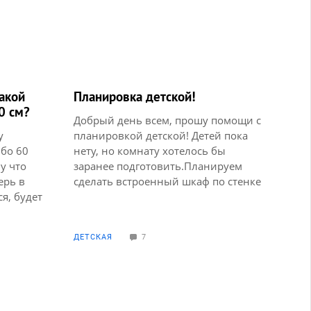
акой
Планировка детской!
0 см?
Добрый день всем, прошу помощи с
у
планировкой детской! Детей пока
бо 60
нету, но комнату хотелось бы
у что
заранее подготовить.Планируем
ерь в
сделать встроенный шкаф по стенке
я, будет
около двери и нарисовав шкаф что-
ше
то все остановилось, не пойму что и
ришел со
как сделать дальше. Помогите
ДЕТСКАЯ
7
стая, без
пожалуйста
ина сама
лина
уйте,