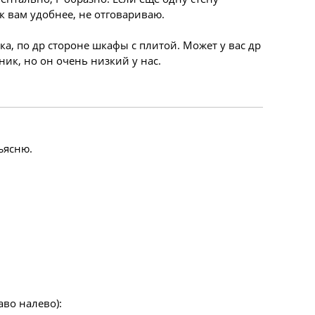
ак вам удобнее, не отговариваю.
ка, по др стороне шкафы с плитой. Может у вас др
ик, но он очень низкий у нас.
ъясню.
аво налево):