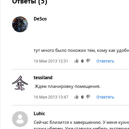
Ответы (
5
)
DeSco
тут много было похожих тем, кому как удоб
16 Мая 2013 12:31
0
Ответить
tessiland
Ждем планировку помещения.
16 Мая 2013 13:47
0
Ответить
Luhic
Сейчас близится к завершению. У меня кухня
кухни уберем. Уже ставили мебель эксперим