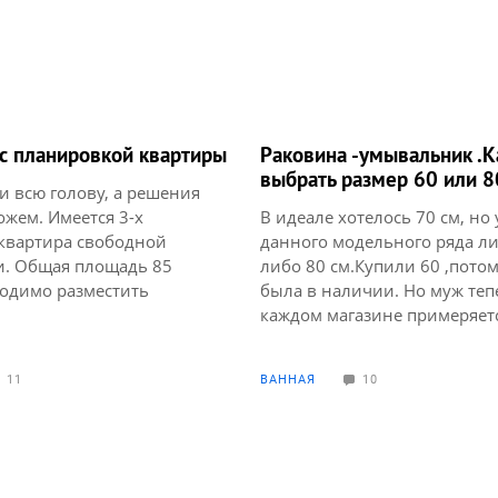
с планировкой квартиры
Раковина -умывальник .К
выбрать размер 60 или 8
и всю голову, а решения
ожем. Имеется 3-х
В идеале хотелось 70 см, но 
квартира свободной
данного модельного ряда ли
и. Общая площадь 85
либо 80 см.Купили 60 ,потом
ходимо разместить
была в наличии. Но муж теп
нату для ребенка 11 лет.
каждом магазине примеряетс
отдельной комнате.
ли ему удобно в 60,или луч
единить гостиную с
перезаказать(заказ еще не п
11
ВАННАЯ
10
не обязательно. Есть
склада)на 80см?Это длина чи
сделать в гостиной
крыльев на раковине.Раков
сто с компьютером.
будет устанавливаться НА
де-то уже есть подобные
столешницу ближе к краю,д
? Заранее спасибо за
столешницы 140 см.Посовет