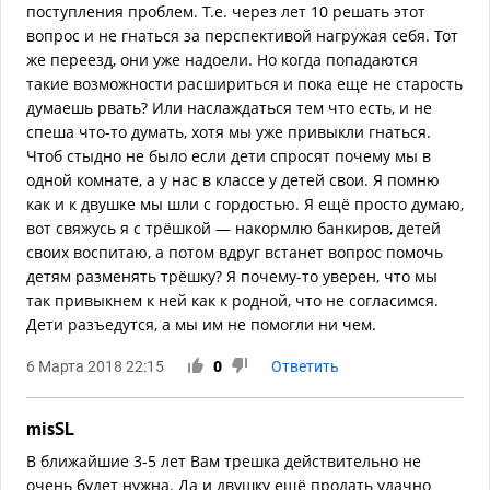
поступления проблем. Т.е. через лет 10 решать этот
вопрос и не гнаться за перспективой нагружая себя. Тот
же переезд, они уже надоели. Но когда попадаются
такие возможности расшириться и пока еще не старость
думаешь рвать? Или наслаждаться тем что есть, и не
спеша что-то думать, хотя мы уже привыкли гнаться.
Чтоб стыдно не было если дети спросят почему мы в
одной комнате, а у нас в классе у детей свои. Я помню
как и к двушке мы шли с гордостью. Я ещё просто думаю,
вот свяжусь я с трёшкой — накормлю банкиров, детей
своих воспитаю, а потом вдруг встанет вопрос помочь
детям разменять трёшку? Я почему-то уверен, что мы
так привыкнем к ней как к родной, что не согласимся.
Дети разъедутся, а мы им не помогли ни чем.
6 Марта 2018 22:15
0
Ответить
misSL
В ближайшие 3-5 лет Вам трешка действительно не
очень будет нужна. Да и двушку ещё продать удачно