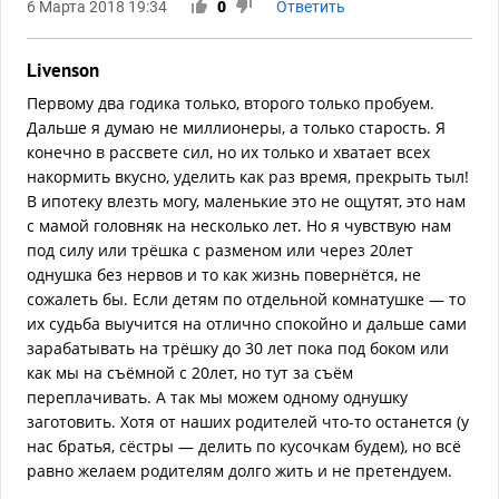
6 Марта 2018 19:34
0
Ответить
Livenson
Первому два годика только, второго только пробуем.
Дальше я думаю не миллионеры, а только старость. Я
конечно в рассвете сил, но их только и хватает всех
накормить вкусно, уделить как раз время, прекрыть тыл!
В ипотеку влезть могу, маленькие это не ощутят, это нам
с мамой головняк на несколько лет. Но я чувствую нам
под силу или трёшка с разменом или через 20лет
однушка без нервов и то как жизнь повернётся, не
сожалеть бы. Если детям по отдельной комнатушке — то
их судьба выучится на отлично спокойно и дальше сами
зарабатывать на трёшку до 30 лет пока под боком или
как мы на съёмной с 20лет, но тут за съём
переплачивать. А так мы можем одному однушку
заготовить. Хотя от наших родителей что-то останется (у
нас братья, сёстры — делить по кусочкам будем), но всё
равно желаем родителям долго жить и не претендуем.