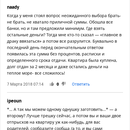
naady
Когда у меня стоял вопрос неожиданного выбора брать-
не брать, не хватало приличной суммы. Обошла все
банки, но и там предложили минимум. Где взять
остальные деньги? Тогда мне кто-то сказал — «главное в
драку ввязаться» а потом все разрулится. Буквально в
последний день перед окончательным ответом
появилась эта сумма без процентов, расписки и
определенного срока отдачи. Квартира была куплена,
долг отдан за 2 месяца и даже остались деньги на
теплое море- все сложилось!
7 Марта 2018 07:14
0
Ответить
ipeoun
*… А так мы можем одному однушку заготовить...* — а
второму? Лучше трешку сейчас, а потом вы и ваши двое
отпрысков на квартиру уж как-нибудь, для вас
родителей, сообразите сообща /а то, и вы сами