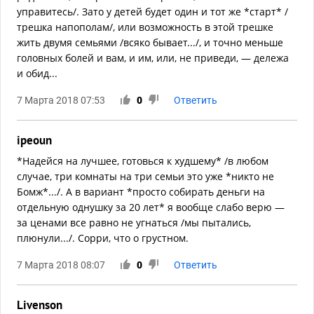
управитесь/. Зато у детей будет один и тот же *старт* /
трешка напополам/, или возможность в этой трешке
жить двумя семьями /всяко бывает.../, и точно меньше
головных болей и вам, и им, или, не приведи, — дележа
и обид...
7 Марта 2018 07:53
0
Ответить
ipeoun
*Надейся на лучшее, готовься к худшему* /в любом
случае, три комнаты на три семьи это уже *никто не
Бомж*.../. А в вариант *просто собирать деньги на
отдельную однушку за 20 лет* я вообще слабо верю —
за ценами все равно не угнаться /мы пытались,
плюнули.../. Сорри, что о грустном.
7 Марта 2018 08:07
0
Ответить
Livenson