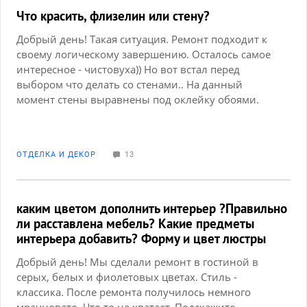
Что красить, флизелин или стену?
Добрый день! Такая ситуация. Ремонт подходит к
своему логическому завершению. Осталось самое
интересное - чистовуха)) Но вот встал перед
выбором что делать со стенами.. На данный
момент стены выравнены под оклейку обоями.
Сначала собирался клеить ремонтный флизелин
(плотность - 130) и затем красить, но услышал
совет сделать ещё один финишный слой
ОТДЕЛКА И ДЕКОР
13
шпатлевки и покрасить саму стену (так как обои
возьмут очень много краски в себя, а стоит она не
мало, тем более что хочу использовать либо
Тиккурила Джокер, либо что-то подобное). Вот
каким цветом дополнить интерьер ?Правильно
теперь думаю как быть.. Может у кого-то была
ли расставлена мебель? Какие предметы
подобная дилемма, или может кто совет даст..
интерьера добавить? Форму и цвет люстры
Заранее спасибо!
Добрый день! Мы сделали ремонт в гостиной в
серых, белых и фиолетовых цветах. Стиль -
классика. После ремонта получилось немного