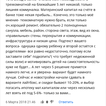
трехкомнатной на ближайшие 5 лет никакой, только
лишняя коммуналка. Материнский капитал на счёте в
банке тоже некая прибыль… Конечно, это только моё
мнение- техкомнатную нужно брать, если только
оч.хороший ремонт, обязательно 2 полноценных
санузла, мебель, район, сторона света, этаж, вид из окна,
«правильные» стены, перекрытия и коммуникации,
инфраструктура и низкая цена. Подтекст вашего
вопроса- однушка одному ребёнку и второй остаётся с
родителями- все равно недостаточно, поэтому если
заставите себя" подкопить"( что требует недюжинной
силы воли) и мотивировать детей на самостоятельность-
хуже не будет… А лет через 5 решение примется
намного легче, и я уверена- вариант будет намного
лучше. Сейчас и новостройки начали сдавать в
варианте лайтбокс, и скидки бывают 10-20%, и выбор
погасить ипотеку мат.капиталом или через несколько
лет взять её под 5-6%- только за вами…
6 Марта 2018 21:46
0
Ответить