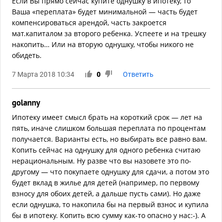
Если Вы прямо сейчас купите однушку в ипотеку, то
Ваша «переплата» будет минимальной — часть будет
компенсироваться арендой, часть закроется
мат.капиталом за второго ребенка. Успеете и на трешку
накопить… Или на вторую однушку, чтобы никого не
обидеть.
7 Марта 2018 10:34
0
Ответить
golanny
Ипотеку имеет смысл брать на короткий срок — лет на
пять, иначе слишком большая переплата по процентам
получается. Варианты есть, но выбирать все равно вам.
Копить сейчас на однушку для одного ребенка считаю
нерациональным. Ну разве что вы назовете это по-
другому — что покупаете однушку для сдачи, а потом это
будет вклад в жилье для детей (например, по первому
взносу для обоих детей, а дальше пусть сами). Но даже
если однушка, то накопила бы на первый взнос и купила
бы в ипотеку. Копить всю сумму как-то опасно у нас:-). А