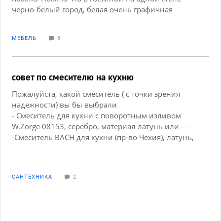
черно-белый город, белая очень графичная
(кажется глянцевая )мебель. Очень нужно.
Перерыла блоги, более 200 страниц. Но не нашла.
МЕБЕЛЬ
8
Хелп плз!!!
совет по смесителю на кухню
Пожалуйста, какой смеситель ( с точки зрения
надежности) вы бы выбрали
- Смеситель для кухни с поворотным изливом
W.Zorge 08153, серебро, материал латунь или - -
-Смеситель BACH для кухни (пр-во Чехия), латунь,
цвет хром, крепление гайка (арт.80-741301)
https://www.ozon.ru/context/detail/id/218268869/
https://www.ozon.ru/context/detail/id/227362233/
САНТЕХНИКА
2
Заранее спасибо.