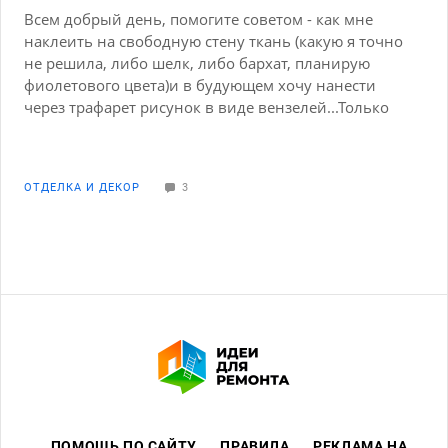
Всем добрый день, помогите советом - как мне
наклеить на свободную стену ткань (какую я точно
не решила, либо шелк, либо бархат, планирую
фиолетового цвета)и в будующем хочу нанести
через трафарет рисунок в виде вензелей...Только
возник вопрос как это все осуществить? Где и
какую ткань купить, и как и на что прикрепить на
стену? Помогите
ОТДЕЛКА И ДЕКОР
3
ПОМОЩЬ ПО САЙТУ
ПРАВИЛА
РЕКЛАМА НА