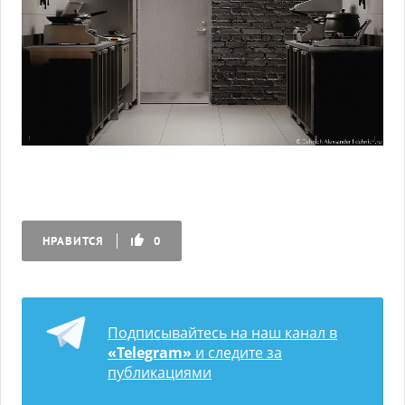
НРАВИТСЯ
0
Подписывайтесь на наш канал в
«Telegram»
и следите за
публикациями