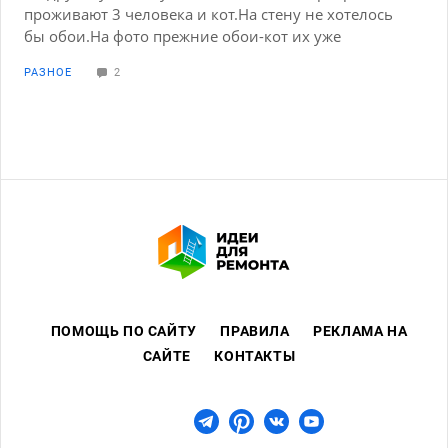
проживают 3 человека и кот.На стену не хотелось
бы обои.На фото прежние обои-кот их уже
ободрал.На пол не хотелось бы
РАЗНОЕ
2
керамогранит(глава семьи против).Подумываем о
плитке ПВХ под дерево(прежняя прослужила аж 30
лет).
ПОМОЩЬ ПО САЙТУ
ПРАВИЛА
РЕКЛАМА НА
САЙТЕ
КОНТАКТЫ