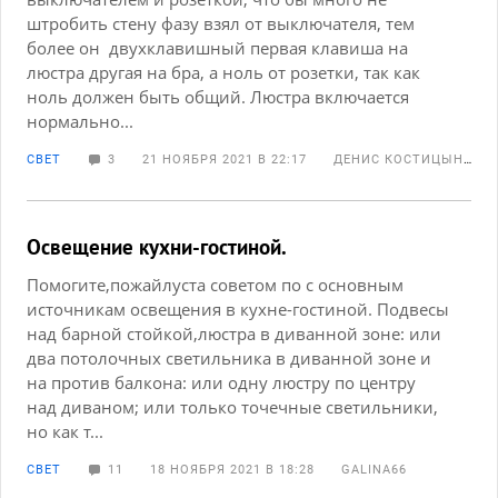
штробить стену фазу взял от выключателя, тем
более он двухклавишный первая клавиша на
люстра другая на бра, а ноль от розетки, так как
ноль должен быть общий. Люстра включается
нормально...
СВЕТ
3
21 НОЯБРЯ 2021 В 22:17
ДЕНИС КОСТИЦЫН
Освещение кухни-гостиной.
Помогите,пожайлуста советом по с основным
источникам освещения в кухне-гостиной. Подвесы
над барной стойкой,люстра в диванной зоне: или
два потолочных светильника в диванной зоне и
на против балкона: или одну люстру по центру
над диваном; или только точечные светильники,
но как т...
СВЕТ
11
18 НОЯБРЯ 2021 В 18:28
GALINA66