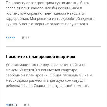
По проекту от застройщика кухня должна быть
слева от вент. канала. Как бы кухня-ниша в
гостиной. А справа от вент канала находится
гардеробная. Мы решили из гардеробной сделать
кухню. А вент отверстие остается получается в
гостиной. Можем мы на противоположной
стороне вент канала вырезать новое отверстие? И
КУХНИ
13
что сделать со старым? Оставить с решеткой? Или
вообще замуровать? Оно не очень эстетично
будет выглядеть в гостиной.
Помогите с планировкой квартиры
Уже сломали всю голову, а решения найти не
можем. Имеется 3-х комнатная квартира
свободной планировки. Общая площадь 85 кв.м.
Необходимо разместить детскую комнату для
ребенка 11 лет. Спальню в отдельной комнате.
Думали объединить гостиную с кухней, но не
обязательно. Есть пожелание сделать в гостиной
рабочее место с компьютером. Возможно где-то
МЕБЕЛЬ
11
уже есть подобные планировки? Заранее спасибо