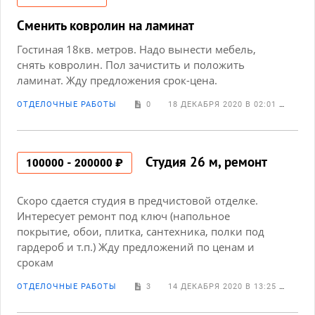
Сменить ковролин на ламинат
Гостиная 18кв. метров. Надо вынести мебель,
снять ковролин. Пол зачистить и положить
ламинат. Жду предложения срок-цена.
ОТДЕЛОЧНЫЕ РАБОТЫ
0
18 ДЕКАБРЯ 2020 В 02:01
ЭЛИ
Студия 26 м, ремонт
100000 - 200000 ₽
Скоро сдается студия в предчистовой отделке.
Интересует ремонт под ключ (напольное
покрытие, обои, плитка, сантехника, полки под
гардероб и т.п.) Жду предложений по ценам и
срокам
ОТДЕЛОЧНЫЕ РАБОТЫ
3
14 ДЕКАБРЯ 2020 В 13:25
ЕЛЕ