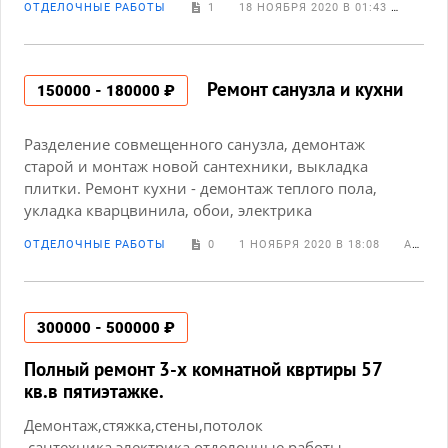
ОТДЕЛОЧНЫЕ РАБОТЫ
1
18 НОЯБРЯ 2020 В 01:43
СТАС
Ремонт санузла и кухни
150000 - 180000 ₽
Разделение совмещенного санузла, демонтаж
старой и монтаж новой сантехники, выкладка
плитки. Ремонт кухни - демонтаж теплого пола,
укладка кварцвинила, обои, электрика
ОТДЕЛОЧНЫЕ РАБОТЫ
0
1 НОЯБРЯ 2020 В 18:08
АЛЕКСЕЙ СУВОРОВ
300000 - 500000 ₽
Полный ремонт 3-х комнатной квртиры 57
кв.в пятиэтажке.
Демонтаж,стяжка,стены,потолок
,сантехника,электрика,отделочные работы.