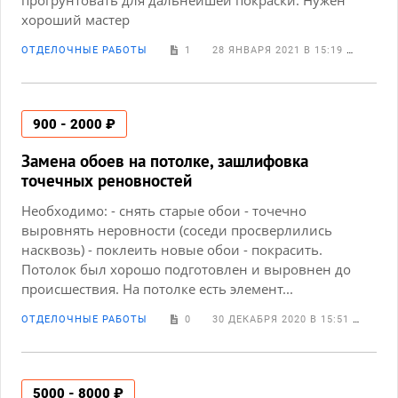
прогрунтовать для дальнейшей покраски. Нужен
хороший мастер
ОТДЕЛОЧНЫЕ РАБОТЫ
1
28 ЯНВАРЯ 2021 В 15:19
TAIC
900 - 2000 ₽
Замена обоев на потолке, зашлифовка
точечных реновностей
Необходимо: - снять старые обои - точечно
выровнять неровности (соседи просверлились
насквозь) - поклеить новые обои - покрасить.
Потолок был хорошо подготовлен и выровнен до
происшествия. На потолке есть элемент...
ОТДЕЛОЧНЫЕ РАБОТЫ
0
30 ДЕКАБРЯ 2020 В 15:51
ДАР
5000 - 8000 ₽