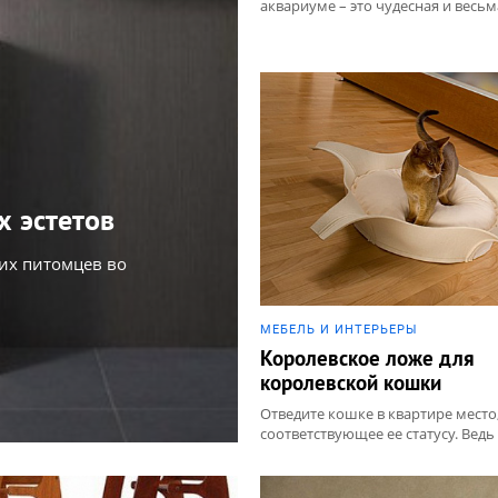
аквариуме – это чудесная и весьма
х эстетов
их питомцев во
МЕБЕЛЬ И ИНТЕРЬЕРЫ
Королевское ложе для
королевской кошки
Отведите кошке в квартире место
соответствующее ее статусу. Ведь н