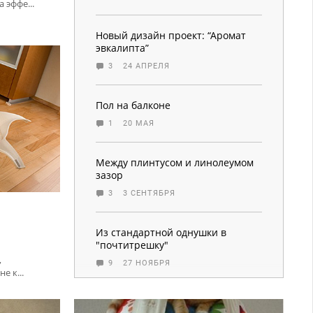
 эффе...
Новый дизайн проект: “Аромат
эвкалипта”
3
24 АПРЕЛЯ
Пол на балконе
1
20 МАЯ
Между плинтусом и линолеумом
зазор
3
3 СЕНТЯБРЯ
Из стандартной однушки в
"почтитрешку"
,
9
27 НОЯБРЯ
е к...
Как произвести перепланировку