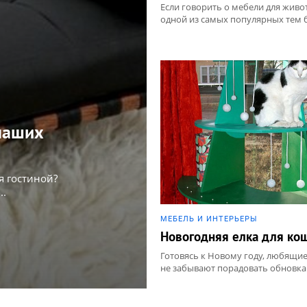
Если говорить о мебели для живо
одной из самых популярных тем б
наших
я гостиной?
..
МЕБЕЛЬ И ИНТЕРЬЕРЫ
Новогодняя елка для ко
Готовясь к Новому году, любящие
не забывают порадовать обновка.