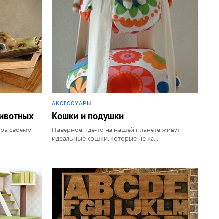
1
14 ИЮЛЯ
АКCЕССУАРЫ
животных
Кошки и подушки
бра своему
Наверное, где-то на нашей планете живут
идеальные кошки, которые не ка...