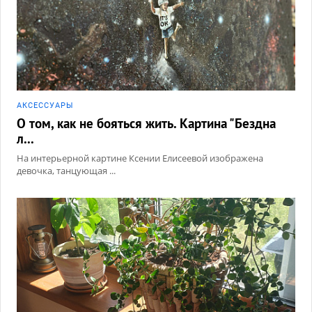
АКCЕССУАРЫ
О том, как не бояться жить. Картина "Бездна
л...
На интерьерной картине Ксении Елисеевой изображена
девочка, танцующая ...